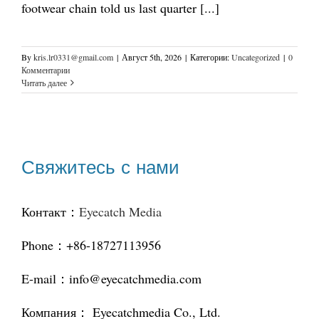
footwear chain told us last quarter [...]
By
kris.lr0331@gmail.com
|
Август 5th, 2026
|
Категории:
Uncategorized
|
0
Комментарии
Читать далее
Свяжитесь с нами
Контакт：
Eyecatch Media
Phone：+86-18727113956
E-mail：
info@eyecatchmedia.com
Компания： Eyecatchmedia Co., Ltd.