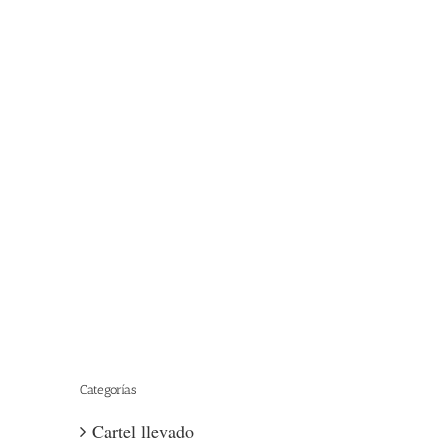
P3.91 Pantalla Led Transparente Interior
Pantalla LED transparente
Pantalla LED transparente P3.91 Pantalla LED
transparente de interior Modelo:P3.91 Pantalla LED
transparente 3 años de garantía Aprobado por
CE,RoHS,FCC [...]
Categorías
Cartel llevado