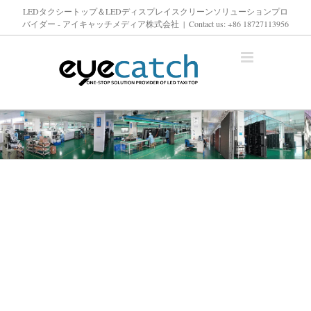
コ
LEDタクシートップ＆LEDディスプレイスクリーンソリューションプロ
バイダー - アイキャッチメディア株式会社
|
Contact us: +86 18727113956
ン
テ
ン
ツ
へ
ス
キ
ッ
プ
ー
LEDディスプレイポスター