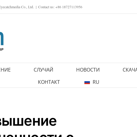
ecatchmedia Co., Ltd.
|
Contact us: +86 18727113956
ЕНИЕ
СЛУЧАЙ
НОВОСТИ
СКАЧ
КОНТАКТ
RU
вышение