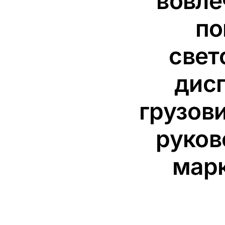
вовле
п
свет
дис
грузов
руков
марк