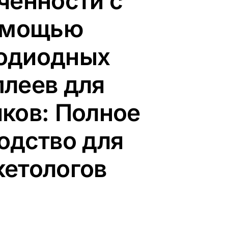
ченности с
омощью
одиодных
плеев для
иков: Полное
одство для
етологов