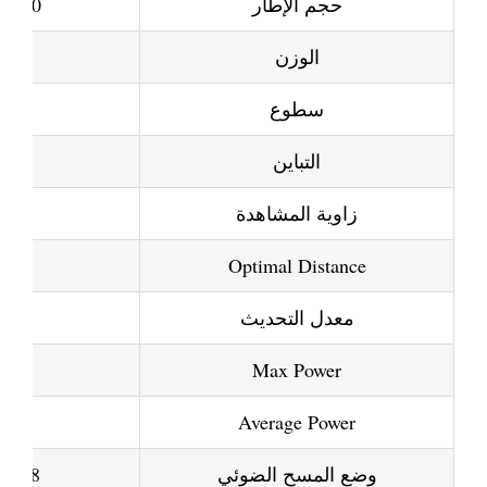
حجم الإطار
1900×700×100mm
الوزن
سطوع
00 nits
التباين
زاوية المشاهدة
/V)
3–50 meters
Optimal Distance
معدل التحديث
≥1920 هرتز
Max Power
Average Power
وضع المسح الضوئي
1/8 المسح الضوئي