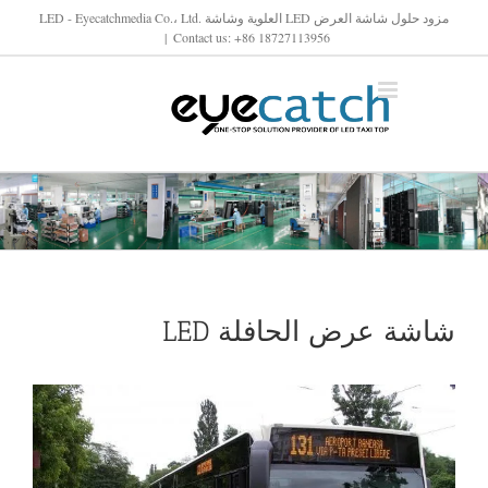
خطى
مزود حلول شاشة العرض LED العلوية وشاشة LED - Eyecatchmedia Co.، Ltd.
|
Contact us: +86 18727113956
لى
لمحتوى
شاشة عرض الحافلة LED