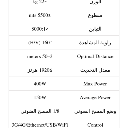
الوزن
~22 kg
سطوع
≥5500 nits
التباين
>8000:1
زاوية المشاهدة
160° (H/V)
3–50 meters
Optimal Distance
معدل التحديث
≥1920 هرتز
400W
Max Power
150W
Average Power
وضع المسح الضوئي
1/8 المسح الضوئي
3G/4G/Ethernet/USB/WiFi
Control