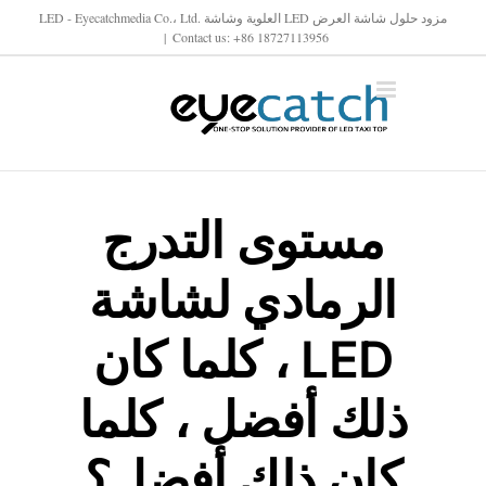
خطى
مزود حلول شاشة العرض LED العلوية وشاشة LED - Eyecatchmedia Co.، Ltd.
|
Contact us: +86 18727113956
لى
لمحتوى
مستوى التدرج
الرمادي لشاشة
LED ، كلما كان
ذلك أفضل ، كلما
كان ذلك أفضل؟